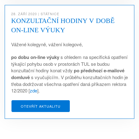
28. ZÁŘÍ 2020
|
STÁTNICE
KONZULTAČNÍ HODINY V DOBĚ
ON-LINE VÝUKY
Vážené kolegyně, vážení kolegové,
po dobu on-line výuky
s ohledem na specifická opatření
týkající pohybu osob v prostorách TUL se budou
konzultační hodiny konat vždy
po předchozí e-mailové
domluvě
s vyučující/m. V průběhu konzultačních hodin je
třeba dodržovat všechna opatření daná příkazem rektora
12/2020 [
zde
].
OTEVŘÍT AKTUALITU