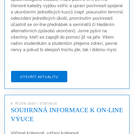
členové katedry vyjdou vstříc a upraví povinnosti spojené
s ukončením jednotlivých kurzů (např. posunutím termínů
odevzdání jednotlivých úkolů, prominutím povinnosti
účastnit se on-line přednášek a seminářů či hledáním
alternativních způsobů ukončení). Jsme pyšní na
všechny, kteří se zapojili do pomoci již na jaře. Všem
našim studentkám a studentům přejeme zdraví, pevné
nervy a pokud to alespoň trochu jde, tak i dobrou mysl.
OTEVŘÍT AKTUALITU
6. ŘÍJEN 2020
|
STÁTNICE
SOUHRNNÁ INFORMACE K ON-LINE
VÝUCE
Vážené kolegyně, vážení kolegové,