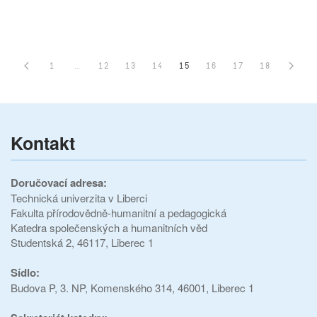
1
…
12
13
14
15
16
17
18
Kontakt
Doručovací adresa:
Technická univerzita v Liberci
Fakulta přírodovědně-humanitní a pedagogická
Katedra společenských a humanitních věd
Studentská 2, 46117, Liberec 1
Sídlo:
Budova P, 3. NP, Komenského 314, 46001, Liberec 1