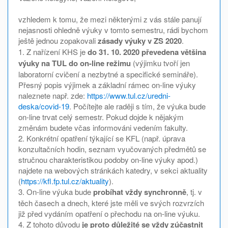
vzhledem k tomu, že mezi některými z vás stále panují
nejasnosti ohledně výuky v tomto semestru, rádi bychom
ještě jednou zopakovali
zásady výuky v ZS 2020
.
1. Z nařízení KHS je
do 31. 10. 2020 převedena většina
výuky na TUL do on-line režimu
(výjimku tvoří jen
laboratorní cvičení a nezbytné a specifické semináře).
Přesný popis výjimek a základní rámec on-line výuky
naleznete např. zde:
https://www.tul.cz/uredni-
deska/covid-19
. Počítejte ale raději s tím, že výuka bude
on-line trvat celý semestr. Pokud dojde k nějakým
změnám budete včas informováni vedením fakulty.
2. Konkrétní opatření týkající se KFL (např. úprava
konzultačních hodin, seznam vyučovaných předmětů se
stručnou charakteristikou podoby on-line výuky apod.)
najdete na webových stránkách katedry, v sekci aktuality
(
https://kfl.fp.tul.cz/aktuality
).
3. On-line výuka bude
probíhat vždy synchronně
, tj. v
těch časech a dnech, které jste měli ve svých rozvrzích
již před vydáním opatření o přechodu na on-line výuku.
4. Z tohoto důvodu
je proto důležité se vždy zúčastnit