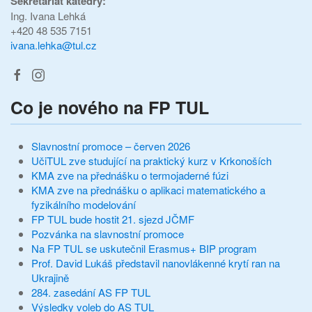
Sekretariát katedry:
Ing. Ivana Lehká
+420 48 535 7151
ivana.lehka@tul.cz
Co je nového na FP TUL
Slavnostní promoce – červen 2026
UčiTUL zve studující na praktický kurz v Krkonoších
KMA zve na přednášku o termojaderné fúzi
KMA zve na přednášku o aplikaci matematického a
fyzikálního modelování
FP TUL bude hostit 21. sjezd JČMF
Pozvánka na slavnostní promoce
Na FP TUL se uskutečnil Erasmus+ BIP program
Prof. David Lukáš představil nanovlákenné krytí ran na
Ukrajině
284. zasedání AS FP TUL
Výsledky voleb do AS TUL