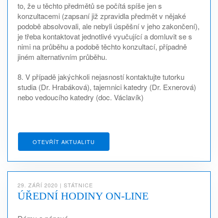
to, že u těchto předmětů se počítá spíše jen s
konzultacemi (zapsaní již zpravidla předmět v nějaké
podobě absolvovali, ale nebyli úspěšní v jeho zakončení),
je třeba kontaktovat jednotlivé vyučující a domluvit se s
nimi na průběhu a podobě těchto konzultací, případně
jiném alternativním průběhu.
8. V případě jakýchkoli nejasností kontaktujte tutorku
studia (Dr. Hrabáková), tajemnici katedry (Dr. Exnerová)
nebo vedoucího katedry (doc. Václavík)
OTEVŘÍT AKTUALITU
29. ZÁŘÍ 2020
|
STÁTNICE
ÚŘEDNÍ HODINY ON-LINE