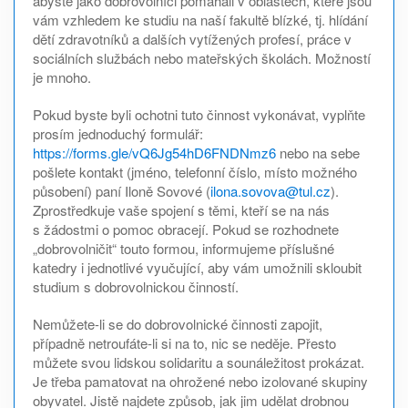
abyste jako dobrovolníci pomáhali v oblastech, které jsou
vám vzhledem ke studiu na naší fakultě blízké, tj. hlídání
dětí zdravotníků a dalších vytížených profesí, práce v
sociálních službách nebo mateřských školách. Možností
je mnoho.
Pokud byste byli ochotni tuto činnost vykonávat, vyplňte
prosím jednoduchý formulář:
https://forms.gle/vQ6Jg54hD6FNDNmz6
nebo na sebe
pošlete kontakt (jméno, telefonní číslo, místo možného
působení) paní Iloně Sovové (
ilona.sovova@tul.cz
).
Zprostředkuje vaše spojení s těmi, kteří se na nás
s žádostmi o pomoc obracejí. Pokud se rozhodnete
„dobrovolničit“ touto formou, informujeme příslušné
katedry i jednotlivé vyučující, aby vám umožnili skloubit
studium s dobrovolnickou činností.
Nemůžete-li se do dobrovolnické činnosti zapojit,
případně netroufáte-li si na to, nic se neděje. Přesto
můžete svou lidskou solidaritu a sounáležitost prokázat.
Je třeba pamatovat na ohrožené nebo izolované skupiny
obyvatel. Jistě najdete způsob, jak jim udělat drobnou