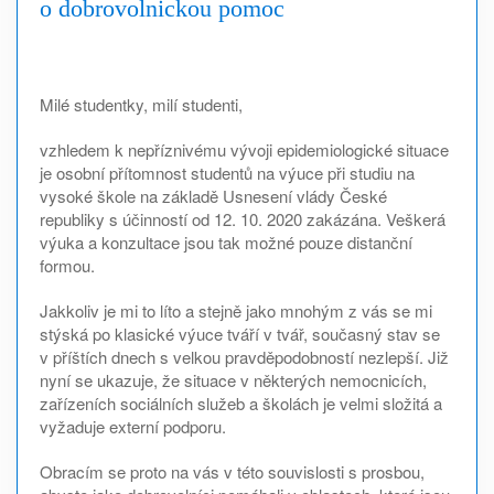
o dobrovolnickou pomoc
Milé studentky, milí studenti,
vzhledem k nepříznivému vývoji epidemiologické situace
je osobní přítomnost studentů na výuce při studiu na
vysoké škole na základě Usnesení vlády České
republiky s účinností od 12. 10. 2020 zakázána. Veškerá
výuka a konzultace jsou tak možné pouze distanční
formou.
Jakkoliv je mi to líto a stejně jako mnohým z vás se mi
stýská po klasické výuce tváří v tvář, současný stav se
v příštích dnech s velkou pravděpodobností nezlepší. Již
nyní se ukazuje, že situace v některých nemocnicích,
zařízeních sociálních služeb a školách je velmi složitá a
vyžaduje externí podporu.
Obracím se proto na vás v této souvislosti s prosbou,