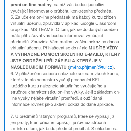
první on-line hodiny
, na níž vás budou jednotliví
vyučující informovat o průběhu konkrétního předmětu.
5. Za účelem on-line přednášek má každý kurzu zřízen
virtuální učebnu, zpravidla v aplikaci Google Classroom
či aplikaci MS TEAMS. O tom, jak se do daných učeben
máte přihlašovat vás budou informovat vyučující
předmětů. Zpravidla Vám mailem zašlou odkaz na danou
virtuální učebnu. Přihlašovat se do ní ale
MUSÍTE VŽDY
A VÝHRADNĚ POMOCÍ ŠKOLNÍHO E-MAILU, KTERÝ
JSTE OBDRŽELI PŘI ZÁPISU A KTERÝ JE V
NÁSLEDUJÍCÍM FORMÁTU
(
jméno.příjmení@tul.cz
).
6. V přiloženém souboru naleznete seznam všech kurzu,
které v tomto semestru vyučují pracovníci KFL. U
každého kurzu naleznete aktuálního vyučujícího a
stručnou charakteristiku on-line výuky. Je-li základem on-
line výuky nějaké virtuální prostředí, slouží daná
informace rovněž jako aktivní odkaz do dané aplikace.
7. U předmětů "starých" programů, které se vypisují již
jen pro ty, kteří předmět opakují, je rovněž stručná
zmínka o tom, jak bude předmět probíhat. S ohledem na