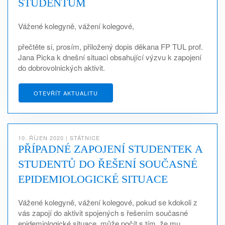
STUDENTŮM
Vážené kolegyně, vážení kolegové,
přečtěte si, prosím, přiložený dopis děkana FP TUL prof.
Jana Picka k dnešní situaci obsahující výzvu k zapojení
do dobrovolnických aktivit.
OTEVŘÍT AKTUALITU
10. ŘÍJEN 2020
|
STÁTNICE
PŘÍPADNÉ ZAPOJENÍ STUDENTEK A
STUDENTŮ DO ŘEŠENÍ SOUČASNÉ
EPIDEMIOLOGICKÉ SITUACE
Vážené kolegyně, vážení kolegové, pokud se kdokoli z
vás zapojí do aktivit spojených s řešením současné
epidemiologické situace, může počít s tím, že mu