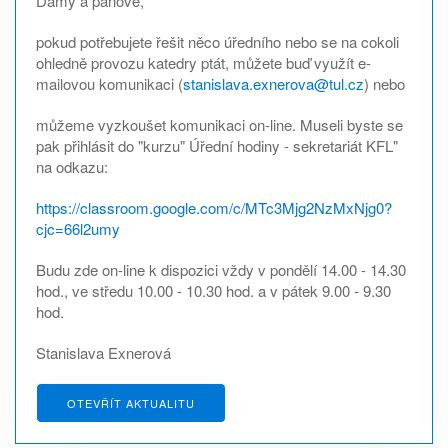
Dámy a pánové,
pokud potřebujete řešit něco úředního nebo se na cokoli
ohledně provozu katedry ptát, můžete buď využít e-
mailovou komunikaci (
stanislava.exnerova@tul.cz
) nebo
můžeme vyzkoušet komunikaci on-line. Museli byste se
pak přihlásit do "kurzu" Úřední hodiny - sekretariát KFL"
na odkazu:
https://classroom.google.com/c/MTc3Mjg2NzMxNjg0?
cjc=66l2umy
Budu zde on-line k dispozici vždy v pondělí 14.00 - 14.30
hod., ve středu 10.00 - 10.30 hod. a v pátek 9.00 - 9.30
hod.
Stanislava Exnerová
OTEVŘÍT AKTUALITU