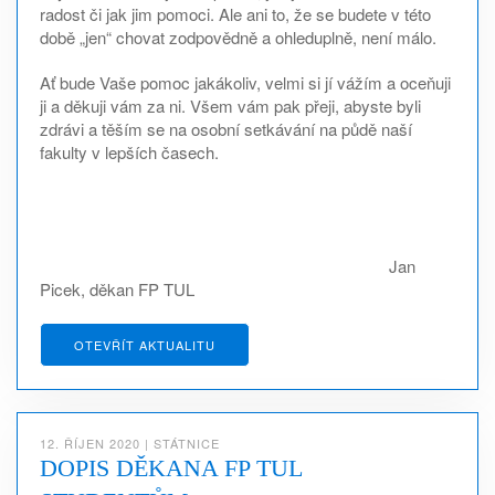
radost či jak jim pomoci. Ale ani to, že se budete v této
době „jen“ chovat zodpovědně a ohleduplně, není málo.
Ať bude Vaše pomoc jakákoliv, velmi si jí vážím a oceňuji
ji a děkuji vám za ni. Všem vám pak přeji, abyste byli
zdrávi a těším se na osobní setkávání na půdě naší
fakulty v lepších časech.
Jan
Picek, děkan FP TUL
OTEVŘÍT AKTUALITU
12. ŘÍJEN 2020
|
STÁTNICE
DOPIS DĚKANA FP TUL