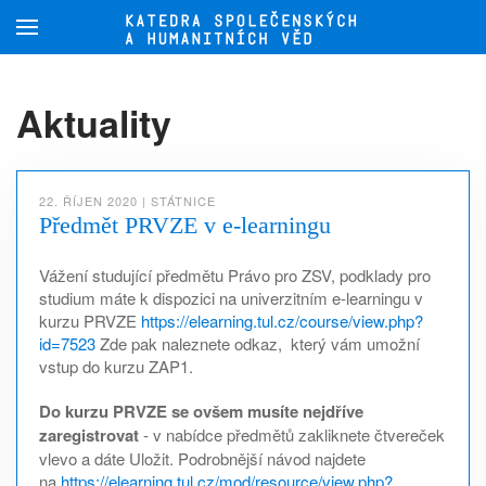
Přejít na hlavní obsah
Aktuality
22. ŘÍJEN 2020
|
STÁTNICE
Předmět PRVZE v e-learningu
Vážení studující předmětu Právo pro ZSV, podklady pro
studium máte k dispozici na univerzitním e-learningu v
kurzu PRVZE
https://elearning.tul.cz/course/view.php?
id=7523
Zde pak naleznete odkaz, který vám umožní
vstup do kurzu ZAP1.
Do kurzu PRVZE se ovšem musíte nejdříve
zaregistrovat
- v nabídce předmětů zakliknete čtvereček
vlevo a dáte Uložit. Podrobnější návod najdete
na
https://elearning.tul.cz/mod/resource/view.php?