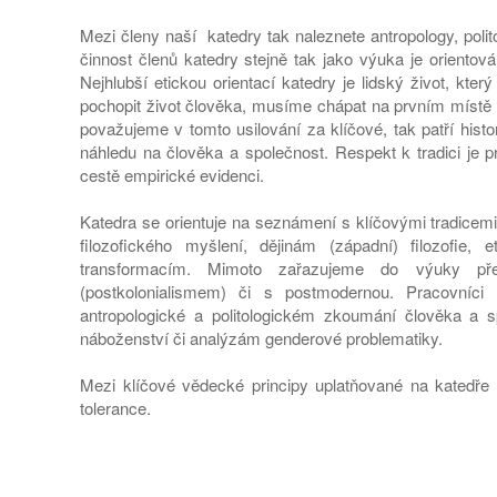
Mezi členy naší katedry tak naleznete antropology, politol
činnost členů katedry stejně tak jako výuka je orientov
Nejhlubší etickou orientací katedry je lidský život, kt
pochopit život člověka, musíme chápat na prvním místě p
považujeme v tomto usilování za klíčové, tak patří his
náhledu na člověka a společnost. Respekt k tradici je p
cestě empirické evidenci.
Katedra se orientuje na seznámení s klíčovými tradicemi
filozofického myšlení, dějinám (západní) filozofie, 
transformacím. Mimoto zařazujeme do výuky př
(postkolonialismem) či s postmodernou. Pracovníci
antropologické a politologickém zkoumání člověka a 
náboženství či analýzám genderové problematiky.
Mezi klíčové vědecké principy uplatňované na katedře te
tolerance.