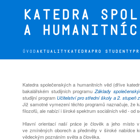
Přejít na hlavní obsah
ÚVOD
AKTUALITY
KATEDRA
PRO STUDENTY
PR
Katedra společenských a humanitních věd (dříve katedra 
bakalářském studijních programu
Základy společensk
studijní program
Učitelství pro střední školy a 2. stupeň
Již samotné vymezení těchto programů naznačuje, že k
filozofů, ale nabízí i široké spektrum sociálních věd - od so
Hlavní orientací naší práce je člověk a jeho místo 
ve zmíněných oborech a předměty v široké nabídce kur
vědeckým poznáním světa a člověka.