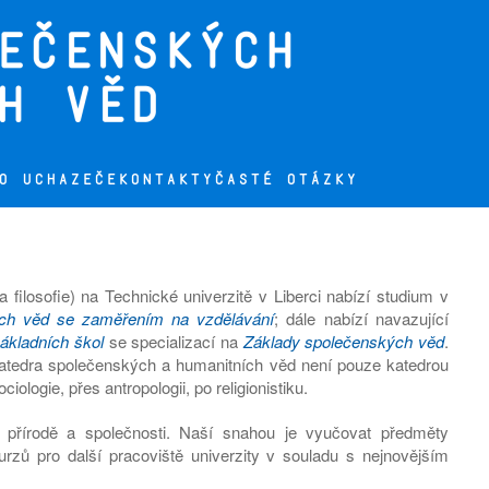
O UCHAZEČE
KONTAKTY
ČASTÉ OTÁZKY
filosofie) na Technické univerzitě v Liberci nabízí studium v
ých věd se zaměřením na vzdělávání
; dále nabízí navazující
 základních škol
se specializací na
Základy společenských věd
.
atedra společenských a humanitních věd není pouze katedrou
ciologie, přes antropologii, po religionistiku.
v přírodě a společnosti. Naší snahou je vyučovat předměty
zů pro další pracoviště univerzity v souladu s nejnovějším