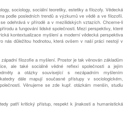
ogy, sociology, sociální teoretiky, estetiky a filozofy. Vědecká
ána podle posledních trendů a výzkumů ve vědě a ve filozofii.
erý se odehrává v přírodě a v mezilidských vztazích. Chceme-li
řírodu a fungování lidské společnosti. Mezi perspektivy, které
torická kontextualizace myšlení a moderní vědecká perspektiva
ro nás důležitou hodnotou, která ovšem v naší práci nestojí v
 západní filozofie a myšlení. Prostor je tak věnován základům
etice, ale také sociálně vědné reflexi společnosti a jejím
edměty a otázky související s nezápadním myšlením
 katedry dále mapují současné přístupy v sociologickém,
společnosti. Věnujeme se zde kupř. otázkám menšin, studiu
dy patří kritický přístup, respekt k jinakosti a humanistická