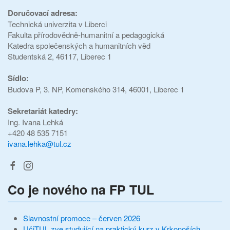
Doručovací adresa:
Technická univerzita v Liberci
Fakulta přírodovědně-humanitní a pedagogická
Katedra společenských a humanitních věd
Studentská 2, 46117, Liberec 1
Sídlo:
Budova P, 3. NP, Komenského 314, 46001, Liberec 1
Sekretariát katedry:
Ing. Ivana Lehká
+420 48 535 7151
ivana.lehka@tul.cz
Co je nového na FP TUL
Slavnostní promoce – červen 2026
UčiTUL zve studující na praktický kurz v Krkonoších