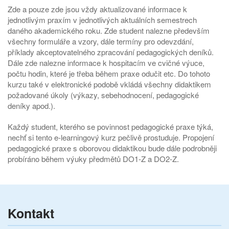
Zde a pouze zde jsou vždy aktualizované informace k
jednotlivým praxím v jednotlivých aktuálních semestrech
daného akademického roku. Zde student nalezne především
všechny formuláře a vzory, dále termíny pro odevzdání,
příklady akceptovatelného zpracování pedagogických deníků.
Dále zde nalezne informace k hospitacím ve cvičné výuce,
počtu hodin, které je třeba během praxe odučit etc. Do tohoto
kurzu také v elektronické podobě vkládá všechny didaktikem
požadované úkoly (výkazy, sebehodnocení, pedagogické
deníky apod.).
Každý student, kterého se povinnost pedagogické praxe týká,
nechť si tento e-learningový kurz pečlivě prostuduje. Propojení
pedagogické praxe s oborovou didaktikou bude dále podrobněji
probíráno během výuky předmětů DO1-Z a DO2-Z.
Kontakt