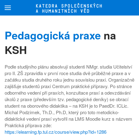
Přejít na hlavní obsah
Pedagogická praxe
na
KSH
Podle studijního plánu absolvují studenti NMgr. studia Učitelství
pro II. ZŠ zpravidla v první roce studia dvě průběžné praxe a v
začátku studia druhého roku jednu souvislou praxi. Organizačně
zajišťuje studentů praxi Centrum praktické přípravy. Po stránce
odborného vedení při praxích, konzultace praxí a odevzdávání
úkolů z praxe (především tzv. pedagogické deníky) se obrací
student na oborového didaktika – na KSH je to PaedDr. ICLic.
Michal Podzimek, Th.D., Ph.D, který pro toto metodicko-
didaktické vedení praxí vytvořil na LMS Moodle kurz s názvem
Praktická příprava zde:
https://elearning.fp.tul.cz/course/view.php?id=1286