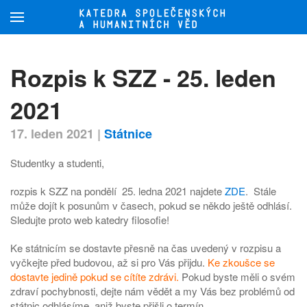
Přejít na hlavní obsah
Rozpis k SZZ - 25. leden
2021
17. leden 2021
|
Státnice
Studentky a studenti,
rozpis k SZZ na pondělí 25. ledna 2021 najdete
ZDE
. Stále
může dojít k posunům v časech, pokud se někdo ještě odhlásí.
Sledujte proto web katedry filosofie!
Ke státnicím se dostavte přesně na čas uvedený v rozpisu a
vyčkejte před budovou, až si pro Vás přijdu.
Ke zkoušce se
dostavte jedině pokud se cítíte zdrávi.
Pokud byste měli o svém
zdraví pochybnosti, dejte nám vědět a my Vás bez problémů od
státnic odhlásíme, aniž byste přišli o termín.