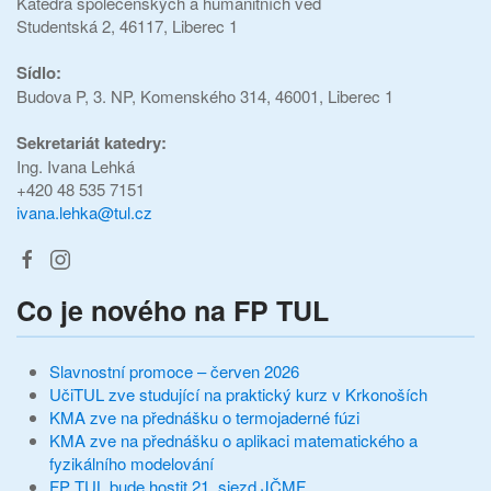
Katedra společenských a humanitních věd
Studentská 2, 46117, Liberec 1
Sídlo:
Budova P, 3. NP, Komenského 314, 46001, Liberec 1
Sekretariát katedry:
Ing. Ivana Lehká
+420 48 535 7151
ivana.lehka@tul.cz
Co je nového na FP TUL
Slavnostní promoce – červen 2026
UčiTUL zve studující na praktický kurz v Krkonoších
KMA zve na přednášku o termojaderné fúzi
KMA zve na přednášku o aplikaci matematického a
fyzikálního modelování
FP TUL bude hostit 21. sjezd JČMF