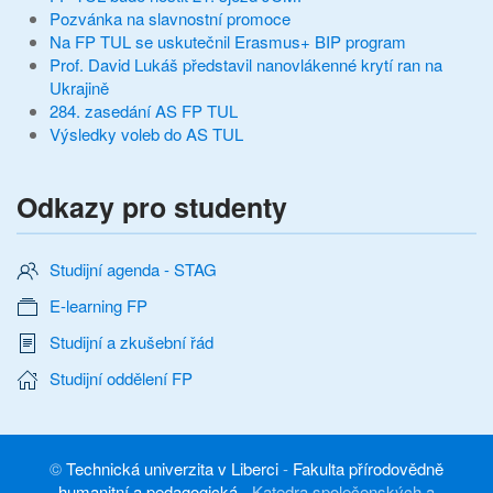
Pozvánka na slavnostní promoce
Na FP TUL se uskutečnil Erasmus+ BIP program
Prof. David Lukáš představil nanovlákenné krytí ran na
Ukrajině
284. zasedání AS FP TUL
Výsledky voleb do AS TUL
Odkazy pro studenty
Studijní agenda - STAG
E-learning FP
Studijní a zkušební řád
Studijní oddělení FP
©
Technická univerzita v Liberci
-
Fakulta přírodovědně
humanitní a pedagogická
-
Katedra společenských a