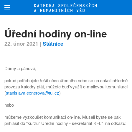
Přejít na hlavní obsah
Úřední hodiny on-line
22. únor 2021
|
Státnice
Dámy a pánové,
pokud potřebujete řešit něco úředního nebo se na cokoli ohledně
provozu katedry ptát, můžete buď využít e-mailovou komunikaci
(
stanislava.exnerova@tul.cz
)
nebo
můžeme vyzkoušet komunikaci on-line. Museli byste se pak
přihlásit do "kurzu" Úřední hodiny - sekretariát KFL" na odkazu: