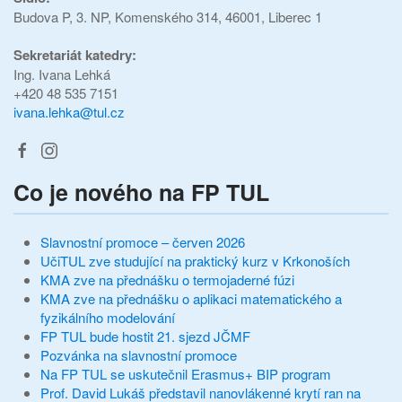
Budova P, 3. NP, Komenského 314, 46001, Liberec 1
Sekretariát katedry:
Ing. Ivana Lehká
+420 48 535 7151
ivana.lehka@tul.cz
Co je nového na FP TUL
Slavnostní promoce – červen 2026
UčiTUL zve studující na praktický kurz v Krkonoších
KMA zve na přednášku o termojaderné fúzi
KMA zve na přednášku o aplikaci matematického a
fyzikálního modelování
FP TUL bude hostit 21. sjezd JČMF
Pozvánka na slavnostní promoce
Na FP TUL se uskutečnil Erasmus+ BIP program
Prof. David Lukáš představil nanovlákenné krytí ran na