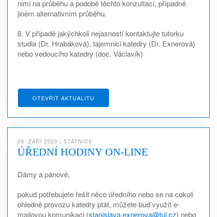
nimi na průběhu a podobě těchto konzultací, případně
jiném alternativním průběhu.
8. V případě jakýchkoli nejasností kontaktujte tutorku
studia (Dr. Hrabáková), tajemnici katedry (Dr. Exnerová)
nebo vedoucího katedry (doc. Václavík)
OTEVŘÍT AKTUALITU
29. ZÁŘÍ 2020
|
STÁTNICE
ÚŘEDNÍ HODINY ON-LINE
Dámy a pánové,
pokud potřebujete řešit něco úředního nebo se na cokoli
ohledně provozu katedry ptát, můžete buď využít e-
mailovou komunikaci (
stanislava.exnerova@tul.cz
) nebo