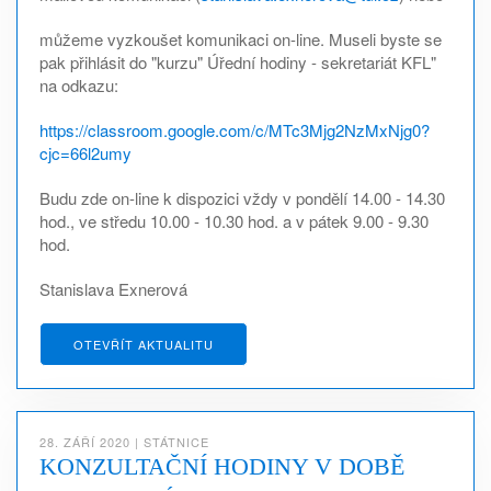
můžeme vyzkoušet komunikaci on-line. Museli byste se
pak přihlásit do "kurzu" Úřední hodiny - sekretariát KFL"
na odkazu:
https://classroom.google.com/c/MTc3Mjg2NzMxNjg0?
cjc=66l2umy
Budu zde on-line k dispozici vždy v pondělí 14.00 - 14.30
hod., ve středu 10.00 - 10.30 hod. a v pátek 9.00 - 9.30
hod.
Stanislava Exnerová
OTEVŘÍT AKTUALITU
28. ZÁŘÍ 2020
|
STÁTNICE
KONZULTAČNÍ HODINY V DOBĚ