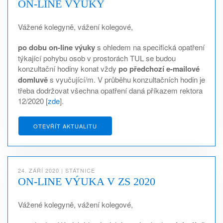
ON-LINE VÝUKY
Vážené kolegyně, vážení kolegové,
po dobu on-line výuky
s ohledem na specifická opatření
týkající pohybu osob v prostorách TUL se budou
konzultační hodiny konat vždy
po předchozí e-mailové
domluvě
s vyučující/m. V průběhu konzultačních hodin je
třeba dodržovat všechna opatření daná příkazem rektora
12/2020 [
zde
].
OTEVŘÍT AKTUALITU
24. ZÁŘÍ 2020
|
STÁTNICE
ON-LINE VÝUKA V ZS 2020
Vážené kolegyně, vážení kolegové,