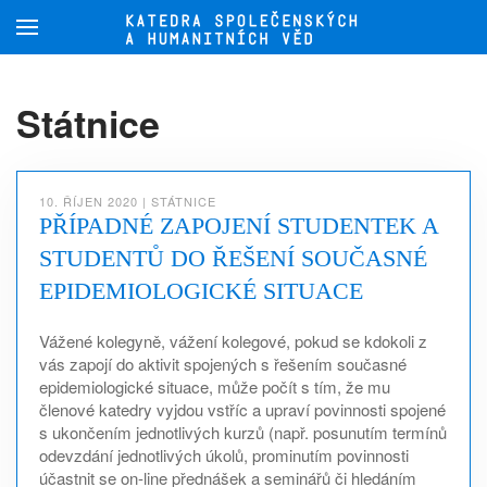
Přejít na hlavní obsah
Státnice
10. ŘÍJEN 2020
|
STÁTNICE
PŘÍPADNÉ ZAPOJENÍ STUDENTEK A
STUDENTŮ DO ŘEŠENÍ SOUČASNÉ
EPIDEMIOLOGICKÉ SITUACE
Vážené kolegyně, vážení kolegové, pokud se kdokoli z
vás zapojí do aktivit spojených s řešením současné
epidemiologické situace, může počít s tím, že mu
členové katedry vyjdou vstříc a upraví povinnosti spojené
s ukončením jednotlivých kurzů (např. posunutím termínů
odevzdání jednotlivých úkolů, prominutím povinnosti
účastnit se on-line přednášek a seminářů či hledáním