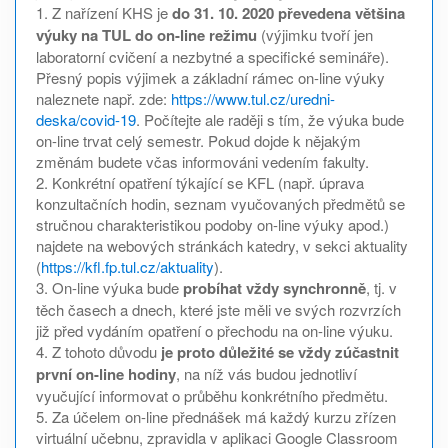
1. Z nařízení KHS je
do 31. 10. 2020 převedena většina
výuky na TUL do on-line režimu
(výjimku tvoří jen
laboratorní cvičení a nezbytné a specifické semináře).
Přesný popis výjimek a základní rámec on-line výuky
naleznete např. zde:
https://www.tul.cz/uredni-
deska/covid-19
. Počítejte ale raději s tím, že výuka bude
on-line trvat celý semestr. Pokud dojde k nějakým
změnám budete včas informováni vedením fakulty.
2. Konkrétní opatření týkající se KFL (např. úprava
konzultačních hodin, seznam vyučovaných předmětů se
stručnou charakteristikou podoby on-line výuky apod.)
najdete na webových stránkách katedry, v sekci aktuality
(
https://kfl.fp.tul.cz/aktuality
).
3. On-line výuka bude
probíhat vždy synchronně
, tj. v
těch časech a dnech, které jste měli ve svých rozvrzích
již před vydáním opatření o přechodu na on-line výuku.
4. Z tohoto důvodu
je proto důležité se vždy zúčastnit
první on-line hodiny
, na níž vás budou jednotliví
vyučující informovat o průběhu konkrétního předmětu.
5. Za účelem on-line přednášek má každý kurzu zřízen
virtuální učebnu, zpravidla v aplikaci Google Classroom