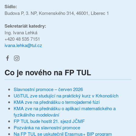
Sídlo:
Budova P, 3. NP, Komenského 314, 46001, Liberec 1
Sekretariát katedry:
Ing. Ivana Lehká
+420 48 535 7151
ivana.lehka@tul.cz
Co je nového na FP TUL
Slavnostní promoce – červen 2026
UčiTUL zve studující na praktický kurz v Krkonoších
KMA zve na přednášku o termojaderné fúzi
KMA zve na přednášku o aplikaci matematického a
fyzikálního modelování
FP TUL bude hostit 21. sjezd JČMF
Pozvánka na slavnostní promoce
Na FP TUL se uskutečnil Erasmus+ BIP program