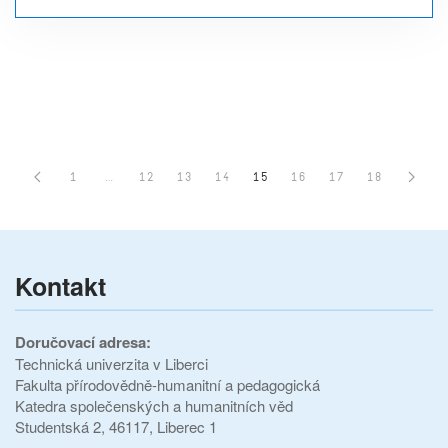
1
…
12
13
14
15
16
17
18
Kontakt
Doručovací adresa:
Technická univerzita v Liberci
Fakulta přírodovědně-humanitní a pedagogická
Katedra společenských a humanitních věd
Studentská 2, 46117, Liberec 1