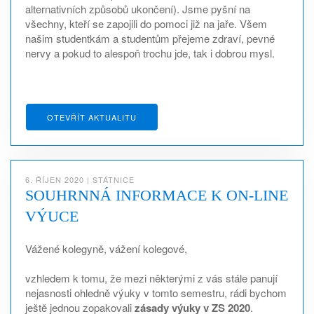
alternativních způsobů ukončení). Jsme pyšní na
všechny, kteří se zapojili do pomoci již na jaře. Všem
našim studentkám a studentům přejeme zdraví, pevné
nervy a pokud to alespoň trochu jde, tak i dobrou mysl.
OTEVŘÍT AKTUALITU
6. ŘÍJEN 2020
|
STÁTNICE
SOUHRNNÁ INFORMACE K ON-LINE
VÝUCE
Vážené kolegyně, vážení kolegové,
vzhledem k tomu, že mezi některými z vás stále panují
nejasnosti ohledně výuky v tomto semestru, rádi bychom
ještě jednou zopakovali
zásady výuky v ZS 2020
.