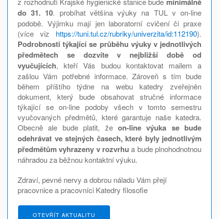
z rozhodnutí Krajské hygienické stanice bude
minimálně
do 31. 10
. probíhat většina výuky na TUL v on-line
podobě. Výjimku mají jen laboratorní cvičení či praxe
(více viz
https://tuni.tul.cz/rubriky/univerzita/id
:112190
).
Podrobnosti týkající se průběhu výuky v jednotlivých
předmětech se dozvíte v nejbližší době od
vyučujících
, kteří Vás budou kontaktovat mailem a
zašlou Vám potřebné informace. Zároveň s tím bude
během příštího týdne na webu katedry zveřejněn
dokument, který bude obsahovat stručné informace
týkající se on-line podoby všech v tomto semestru
vyučovaných předmětů, které garantuje naše katedra.
Obecně ale bude platit, že
on-line výuka se bude
odehrávat ve stejných časech, které byly jednotlivým
předmětům vyhrazeny v rozvrhu
a bude plnohodnotnou
náhradou za běžnou kontaktní výuku.
Zdraví, pevné nervy a dobrou náladu Vám přejí
pracovnice a pracovníci Katedry filosofie
OTEVŘÍT AKTUALITU