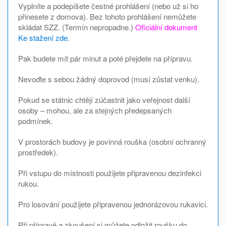
Vyplníte a podepíšete čestné prohlášení (nebo už si ho
přinesete z domova). Bez tohoto prohlášení nemůžete
skládat SZZ. (Termín nepropadne.)
Oficiální dokument
Ke stažení zde.
Pak budete mít pár minut a poté přejdete na přípravu.
Nevoďte s sebou žádný doprovod (musí zůstat venku).
Pokud se státnic chtějí zúčastnit jako veřejnost další
osoby – mohou, ale za stejných předepsaných
podmínek.
V prostorách budovy je povinná rouška (osobní ochranný
prostředek).
Při vstupu do místnosti použijete připravenou dezinfekci
rukou.
Pro losování použijete připravenou jednorázovou rukavici.
Při přípravě a zkoušení si můžete odložit roušku do