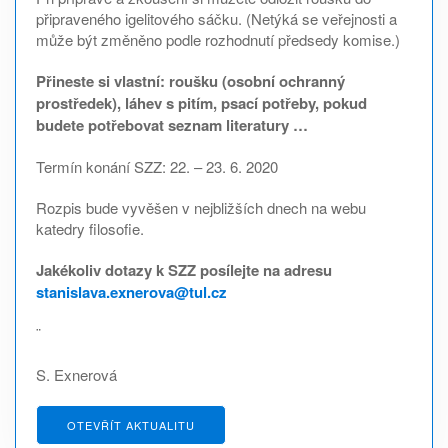
připraveného igelitového sáčku. (Netýká se veřejnosti a
může být změněno podle rozhodnutí předsedy komise.)
Přineste si vlastní: roušku (osobní ochranný
prostředek), láhev s pitím, psací potřeby, pokud
budete potřebovat seznam literatury …
Termín konání SZZ: 22. – 23. 6. 2020
Rozpis bude vyvěšen v nejbližších dnech na webu
katedry filosofie.
Jakékoliv dotazy k SZZ posílejte na adresu
stanislava.exnerova@tul.cz
¨
S. Exnerová
OTEVŘÍT AKTUALITU