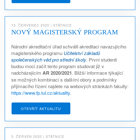
13. ČERVENEC 2020
|
STÁTNICE
NOVÝ MAGISTERSKÝ PROGRAM
Národní akreditační úřad schválil akreditaci navazujícího
magisterského programu
Učitelství základů
společenských věd pro střední školy
. První studenti
budou moci začít tento program studovat již v
nadcházejícím
AR 2020/2021
. Bližší informace týkající
se možných kombinací s dalšími obory a podmínky
přijímacího řízení najdete na webových stránkách fakulty:
https://www.fp.tul.cz/aktuality
.
OTEVŘÍT AKTUALITU
3. ČERVEN 2020
|
STÁTNICE