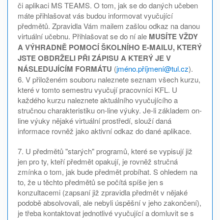
či aplikaci MS TEAMS. O tom, jak se do daných učeben
máte přihlašovat vás budou informovat vyučující
předmětů. Zpravidla Vám mailem zašlou odkaz na danou
virtuální učebnu. Přihlašovat se do ní ale
MUSÍTE VŽDY
A VÝHRADNĚ POMOCÍ ŠKOLNÍHO E-MAILU, KTERÝ
JSTE OBDRŽELI PŘI ZÁPISU A KTERÝ JE V
NÁSLEDUJÍCÍM FORMÁTU
(
jméno.příjmení@tul.cz
).
6. V přiloženém souboru naleznete seznam všech kurzu,
které v tomto semestru vyučují pracovníci KFL. U
každého kurzu naleznete aktuálního vyučujícího a
stručnou charakteristiku on-line výuky. Je-li základem on-
line výuky nějaké virtuální prostředí, slouží daná
informace rovněž jako aktivní odkaz do dané aplikace.
7. U předmětů "starých" programů, které se vypisují již
jen pro ty, kteří předmět opakují, je rovněž stručná
zmínka o tom, jak bude předmět probíhat. S ohledem na
to, že u těchto předmětů se počítá spíše jen s
konzultacemi (zapsaní již zpravidla předmět v nějaké
podobě absolvovali, ale nebyli úspěšní v jeho zakončení),
je třeba kontaktovat jednotlivé vyučující a domluvit se s