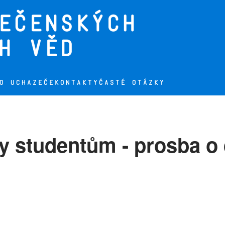
O UCHAZEČE
KONTAKTY
ČASTÉ OTÁZKY
ty studentům - prosba o