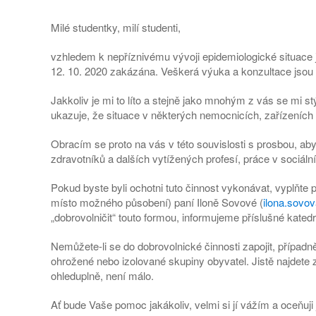
Milé studentky, milí studenti,
vzhledem k nepříznivému vývoji epidemiologické situace 
12. 10. 2020 zakázána. Veškerá výuka a konzultace jsou
Jakkoliv je mi to líto a stejně jako mnohým z vás se mi s
ukazuje, že situace v některých nemocnicích, zařízeních s
Obracím se proto na vás v této souvislosti s prosbou, abys
zdravotníků a dalších vytížených profesí, práce v sociá
Pokud byste byli ochotni tuto činnost vykonávat, vyplňte
místo možného působení) paní Iloně Sovové (
ilona.sovo
„dobrovolničit“ touto formou, informujeme příslušné katedr
Nemůžete-li se do dobrovolnické činnosti zapojit, případně
ohrožené nebo izolované skupiny obyvatel. Jistě najdete z
ohleduplně, není málo.
Ať bude Vaše pomoc jakákoliv, velmi si jí vážím a oceňuji 