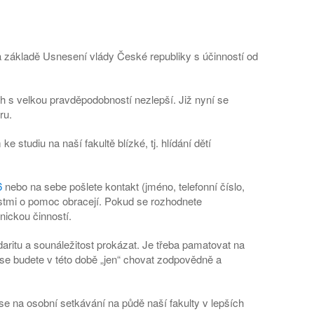
a základě Usnesení vlády České republiky s účinností od
ch s velkou pravděpodobností nezlepší. Již nyní se
ru.
studiu na naší fakultě blízké, tj. hlídání dětí
6
nebo na sebe pošlete kontakt (jméno, telefonní číslo,
dostmi o pomoc obracejí. Pokud se rozhodnete
nickou činností.
idaritu a sounáležitost prokázat. Je třeba pamatovat na
e se budete v této době „jen“ chovat zodpovědně a
 se na osobní setkávání na půdě naší fakulty v lepších