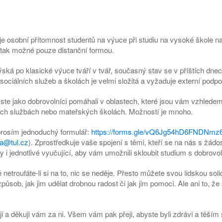
je osobní přítomnost studentů na výuce při studiu na vysoké škole n
 tak možné pouze distanční formou.
týská po klasické výuce tváří v tvář, současný stav se v příštích dne
ociálních služeb a školách je velmi složitá a vyžaduje externí podpo
te jako dobrovolníci pomáhali v oblastech, které jsou vám vzhledem ke 
lních službách nebo mateřských školách. Možností je mnoho.
 prosím jednoduchý formulář:
https://forms.gle/vQ6Jg54hD6FNDNmz
va@tul.cz
). Zprostředkuje vaše spojení s těmi, kteří se na nás s žá
y i jednotlivé vyučující, aby vám umožnili skloubit studium s dobrovol
 netroufáte-li si na to, nic se neděje. Přesto můžete svou lidskou sol
působ, jak jim udělat drobnou radost či jak jim pomoci. Ale ani to, ž
ji a děkuji vám za ni. Všem vám pak přeji, abyste byli zdrávi a těším