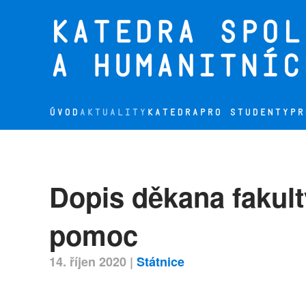
Přejít na hlavní obsah
ÚVOD
AKTUALITY
KATEDRA
PRO STUDENTY
PR
Dopis děkana fakul
pomoc
14. říjen 2020
|
Státnice