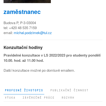
zaměstnanec
Budova P, P-3-03004
tel: +420 48 535 7159
email:
michal.podzimek@tul.cz
Konzultační hodiny
Pravidelné konzultace v LS 2022/2023 pro studenty pondělí
10.00. hod. až 11.00 hod.
Další konzultace možné po domluvě emailem.
PROFESNÍ ŽIVOTOPIS
PUBLIKAČNÍ ČINNOST
VÝUKA
ZÁVĚREČNÉ PRÁCE
ROZVRH