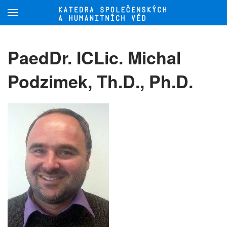
Přejít na hlavní obsah
PaedDr. ICLic. Michal
Podzimek, Th.D., Ph.D.