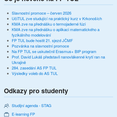
Slavnostní promoce – červen 2026
UčiTUL zve studující na praktický kurz v Krkonoších
KMA zve na přednášku o termojaderné fúzi
KMA zve na přednášku o aplikaci matematického a
fyzikálního modelování
FP TUL bude hostit 21. sjezd JČMF
Pozvánka na slavnostní promoce
Na FP TUL se uskutečnil Erasmus+ BIP program
Prof. David Lukáš představil nanovlákenné krytí ran na
Ukrajině
284. zasedání AS FP TUL
Výsledky voleb do AS TUL
Odkazy pro studenty
Studijní agenda - STAG
E-learning FP