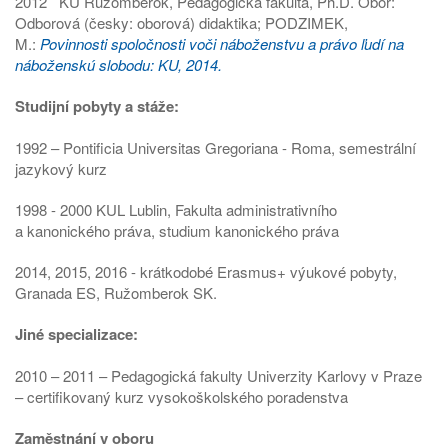
2012 KU Ružomberok, Pedagogická fakulta, Ph.D. Obor:
Odborová (česky: oborová) didaktika; PODZIMEK,
M.:
Povinnosti spoločnosti voči náboženstvu a právo ľudí na
náboženskú slobodu: KU, 2014.
Studijní pobyty a stáže:
1992 – Pontificia Universitas Gregoriana - Roma, semestrální
jazykový kurz
1998 - 2000 KUL Lublin, Fakulta administrativního
a kanonického práva, studium kanonického práva
2014, 2015, 2016 - krátkodobé Erasmus+ výukové pobyty,
Granada ES, Ružomberok SK.
Jiné specializace:
2010 – 2011 – Pedagogická fakulty Univerzity Karlovy v Praze
– certifikovaný kurz vysokoškolského poradenstva
Zaměstnání v oboru