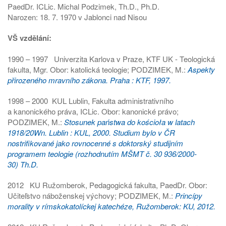
PaedDr. ICLic. Michal Podzimek, Th.D., Ph.D.
Narozen: 18. 7. 1970 v Jablonci nad Nisou
VŠ vzdělání:
1990 – 1997 Univerzita Karlova v Praze, KTF UK - Teologická
fakulta, Mgr. Obor: katolická teologie; PODZIMEK, M.:
Aspekty
přirozeného mravního zákona. Praha : KTF, 1997.
1998 – 2000 KUL Lublin, Fakulta administrativního
a kanonického práva, ICLic. Obor: kanonické právo;
PODZIMEK, M.:
Stosunek państwa do kościoła w latach
1918/20Wn. Lublin : KUL, 2000. Studium bylo v ČR
nostrifikované jako rovnocenné s doktorský studijním
programem teologie (rozhodnutím MŠMT č. 30 936/2000-
30) Th.D.
2012 KU Ružomberok, Pedagogická fakulta, PaedDr. Obor:
Učiteľstvo náboženskej výchovy; PODZIMEK, M.:
Princípy
morality v rímskokatolíckej katechéze, Ružomberok: KU, 2012.