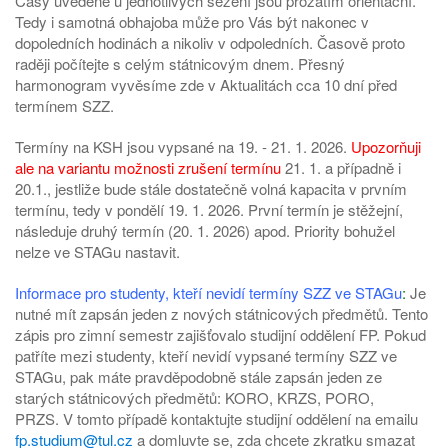
Časy uvedené u jednotlivých sezení jsou prozatím orientační.
Tedy i samotná obhajoba může pro Vás být nakonec v
dopoledních hodinách a nikoliv v odpoledních. Časově proto
raději počítejte s celým státnicovým dnem. Přesný
harmonogram vyvěsíme zde v Aktualitách cca 10 dní před
termínem SZZ.
Termíny na KSH jsou vypsané na 19. - 21. 1. 2026.
Upozorňuji
ale na variantu možnosti zrušení termínu
21. 1. a případně i
20.1., jestliže bude stále dostatečně volná kapacita v prvním
termínu, tedy v pondělí 19. 1. 2026. První termín je stěžejní,
následuje druhý termín (20. 1. 2026) apod. Priority bohužel
nelze ve STAGu nastavit.
Informace pro studenty, kteří nevidí termíny SZZ ve STAGu
:
Je
nutné mít zapsán jeden z nových státnicových předmětů. Tento
zápis pro zimní semestr zajišťovalo studijní oddělení FP. Pokud
patříte mezi studenty, kteří nevidí vypsané termíny SZZ ve
STAGu, pak máte pravděpodobně stále zapsán jeden ze
starých státnicových předmětů: KORO, KRZS, PORO,
PRZS. V tomto případě kontaktujte studijní oddělení na emailu
fp.studium@tul.cz
a domluvte se, zda chcete zkratku smazat