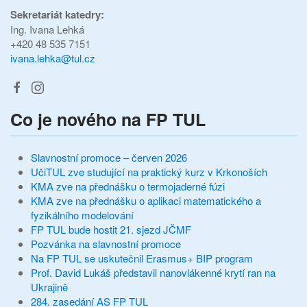
Sekretariát katedry:
Ing. Ivana Lehká
+420 48 535 7151
ivana.lehka@tul.cz
Co je nového na FP TUL
Slavnostní promoce – červen 2026
UčiTUL zve studující na praktický kurz v Krkonoších
KMA zve na přednášku o termojaderné fúzi
KMA zve na přednášku o aplikaci matematického a
fyzikálního modelování
FP TUL bude hostit 21. sjezd JČMF
Pozvánka na slavnostní promoce
Na FP TUL se uskutečnil Erasmus+ BIP program
Prof. David Lukáš představil nanovlákenné krytí ran na
Ukrajině
284. zasedání AS FP TUL