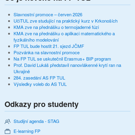
Slavnostní promoce – červen 2026
UčiTUL zve studující na praktický kurz v Krkonoších
KMA zve na přednášku o termojaderné fúzi
KMA zve na přednášku o aplikaci matematického a
fyzikálního modelování
FP TUL bude hostit 21. sjezd JČMF
Pozvánka na slavnostní promoce
Na FP TUL se uskutečnil Erasmus+ BIP program
Prof. David Lukáš představil nanovlákenné krytí ran na
Ukrajině
284. zasedání AS FP TUL
Výsledky voleb do AS TUL
Odkazy pro studenty
Studijní agenda - STAG
E-learning FP